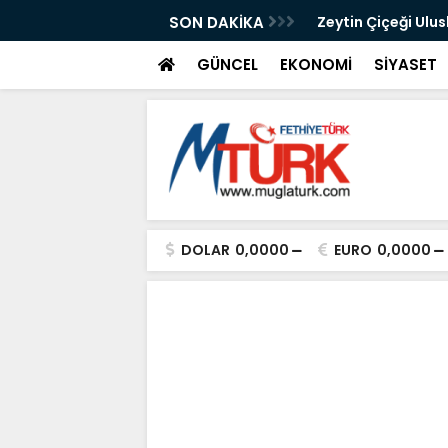
izmete Açılıyor: Çay 5 TL
SON DAKİKA
Zeytin Çiçeği Ulus
Başladı
GÜNCEL
EKONOMİ
SİYASET
DOLAR
0,0000
EURO
0,0000