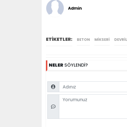
Admin
ETİKETLER:
BETON
MIKSERI
DEVRIL
NELER
SÖYLENDİ?
Name
Comment