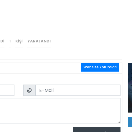
DI
1
KIŞI
YARALANDI
Website Yorumları
Email
@