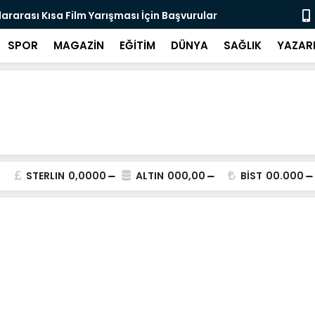
lararası Kısa Film Yarışması İçin Başvurular
BAHÇELİ'DE
SPOR
MAGAZİN
EĞİTİM
DÜNYA
SAĞLIK
YAZAR
STERLIN
0,0000
ALTIN
000,00
BİST
00.000