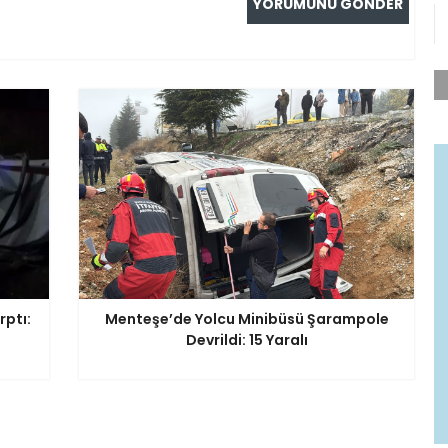
rptı:
Menteşe’de Yolcu Minibüsü Şarampole
Devrildi: 15 Yaralı