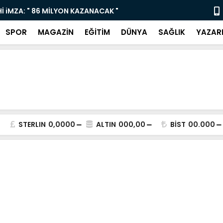
İ iMZA: " 86 MİLYON KAZANACAK "
Yaz Sanat K
SPOR
MAGAZİN
EĞİTİM
DÜNYA
SAĞLIK
YAZAR
STERLIN
0,0000
ALTIN
000,00
BİST
00.000