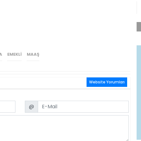
A
EMEKLI
MAAŞ
Website Yorumları
Email
@