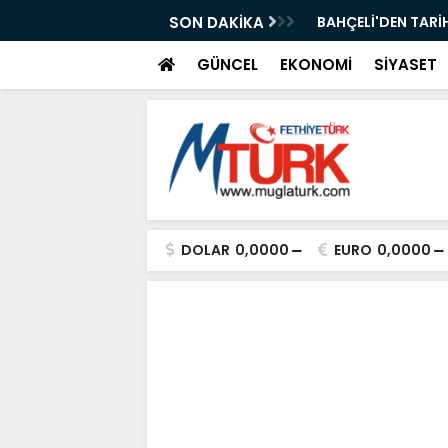
ı Kısa Film Yarışması İçin Başvurular
SON DAKİKA
BAHÇELİ'DEN TARİH
GÜNCEL
EKONOMİ
SİYASET
DOLAR
0,0000
EURO
0,0000