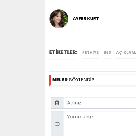
AYFER KURT
ETİKETLER:
FETHIYE
BES
AÇIKLAM
NELER
SÖYLENDİ?
Name
Comment