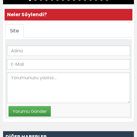
Neler Söylendi?
Site
DİĞER HABERLER