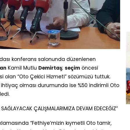
Odası konferans salonunda düzenlenen
an
Kamil Mutlu
Demirtaş
;
seçim
öncesi
isi olan “Oto Çekici Hizmeti” sözümüzü tuttuk.
efa ihtiyaç olması durumunda ise %50 indirimli Oto
edi.
YDA SAĞLAYACAK ÇALIŞMALARIMIZA DEVAM EDECEĞİZ”
lamasında “Fethiye’mizin kıymetli Oto tamir,