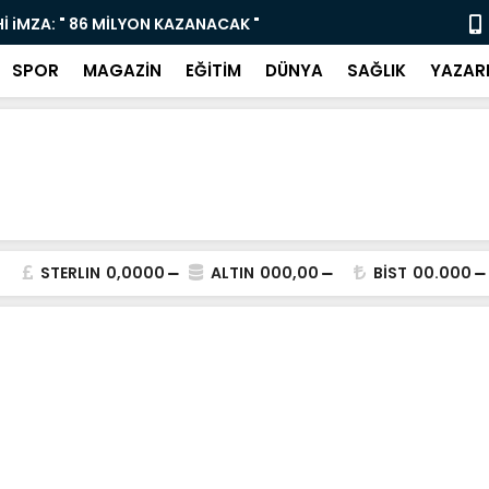
CAK "
Yaz Sanat Kursları Çocukları ve Gençle
SPOR
MAGAZİN
EĞİTİM
DÜNYA
SAĞLIK
YAZAR
STERLIN
0,0000
ALTIN
000,00
BİST
00.000