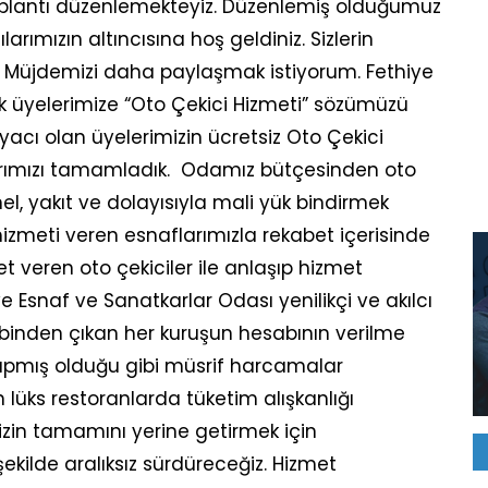
toplantı düzenlemekteyiz. Düzenlemiş olduğumuz
arımızın altıncısına hoş geldiniz. Sizlerin
ir Müjdemizi daha paylaşmak istiyorum. Fethiye
k üyelerimize “Oto Çekici Hizmeti” sözümüzü
tiyacı olan üyelerimizin ücretsiz Oto Çekici
larımızı tamamladık. Odamız bütçesinden oto
el, yakıt ve dolayısıyla mali yük bindirmek
hizmeti veren esnaflarımızla rekabet içerisinde
 veren oto çekiciler ile anlaşıp hizmet
ye Esnaf ve Sanatkarlar Odası yenilikçi ve akılcı
ebinden çıkan her kuruşun hesabının verilme
apmış olduğu gibi müsrif harcamalar
üks restoranlarda tüketim alışkanlığı
zin tamamını yerine getirmek için
 şekilde aralıksız sürdüreceğiz. Hizmet