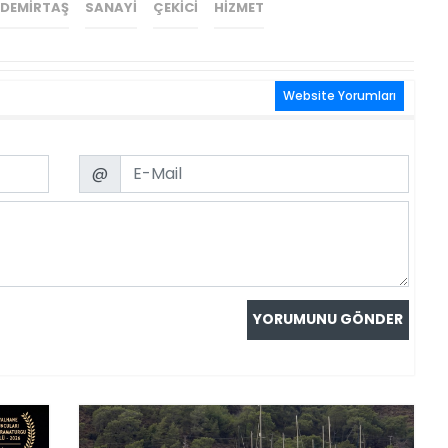
DEMIRTAŞ
SANAYI
ÇEKICI
HIZMET
Website Yorumları
Email
@