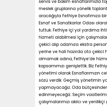
servis ve bakım esnaflarımızla 
meslek gruplarına yönelik toplantıl
aracılığıyla Fethiye Esnafımıza b
Esnaf ve Sanatkarlar Odası olara
tuttuk. Fethiye içi yol yardıma ih
hizmeti alabilmesi için çalışma
çekici alıp odamıza ekstra person
yerine ve hali hazırda oto çekici 
olmamak adına, Fethiye’de hizmet
kapsamımızı genişlettik. Biz Fethi
yönetimi olarak Esnaflarımızın c
sözü verdik. Geçmiş yönetimin y
yapmayacağız. Oda bütçesinden l
edinmeyeceğiz. Seçim vaatlerimi
çalışmalarımızı akılcı ve yenilikçi