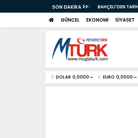
aşvurular
BAHÇELİ'DEN TARİHİ iMZA: " 86 MİLYON KAZANA
SON DAKİKA
GÜNCEL
EKONOMİ
SİYASET
DOLAR
0,0000
EURO
0,0000