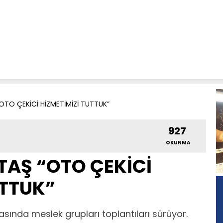
OTO ÇEKİCİ HİZMETİMİZİ TUTTUK”
927
OKUNMA
AŞ “OTO ÇEKİCİ
UTTUK”
sında meslek grupları toplantıları sürüyor.