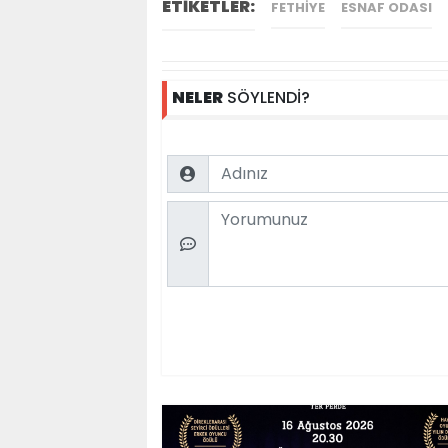
ETİKETLER:
FETHIYE
ESNAF ODASI
NELER
SÖYLENDİ?
Name
Comment