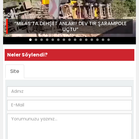
“MİLAS’TA DEHŞET ANLARI! DEV TIR ŞARAMPOLE
UÇTU”
Neler Söylendi?
Site