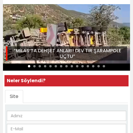
“MİLAS’TA DEHŞET ANLARI! DEV TIR ŞARAMPOLE
UÇTU”
Neler Söylendi?
Site