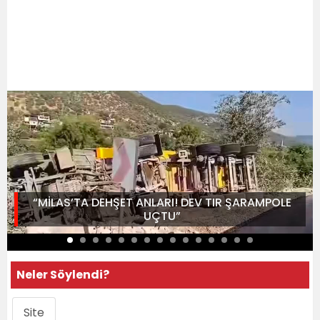
“MİLAS’TA DEHŞET ANLARI! DEV TIR ŞARAMPOLE
UÇTU”
Neler Söylendi?
Site