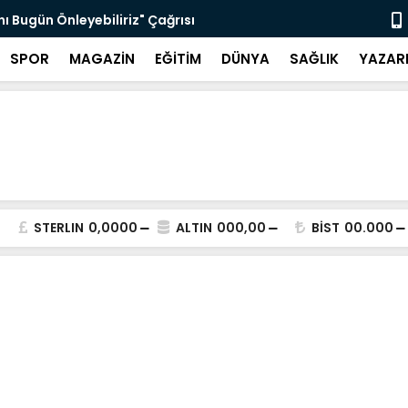
nı Bugün Önleyebiliriz" Çağrısı
Selahattin
SPOR
MAGAZİN
EĞİTİM
DÜNYA
SAĞLIK
YAZAR
STERLIN
0,0000
ALTIN
000,00
BİST
00.000