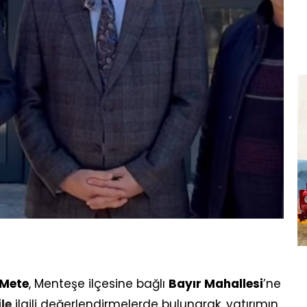
Mete
, Menteşe ilçesine bağlı
Bayır Mahallesi
’ne
ile
ilgili değerlendirmelerde bulunarak, yatırımın