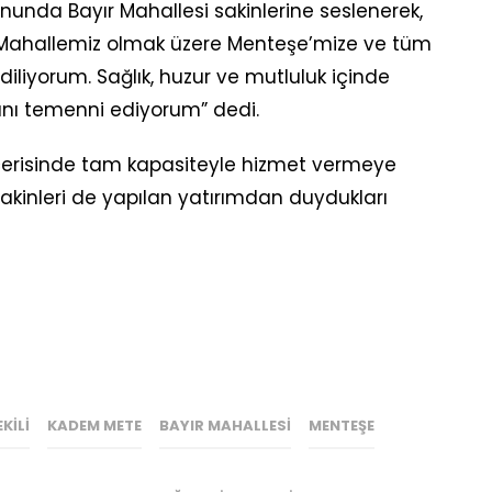
onunda Bayır Mahallesi sakinlerine seslenerek,
r Mahallemiz olmak üzere Menteşe’mize ve tüm
diliyorum. Sağlık, huzur ve mutluluk içinde
ını temenni ediyorum” dedi.
 içerisinde tam kapasiteyle hizmet vermeye
akinleri de yapılan yatırımdan duydukları
KILI
KADEM METE
BAYIR MAHALLESI
MENTEŞE