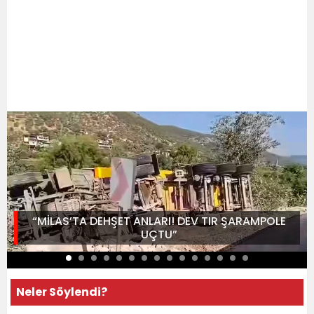
“MİLAS’TA DEHŞET ANLARI! DEV TIR ŞARAMPOLE
UÇTU”
Neler Söylendi?