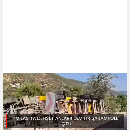
“MİLAS’TA DEHŞET ANLARI! DEV TIR ŞARAMPOLE
UÇTU”