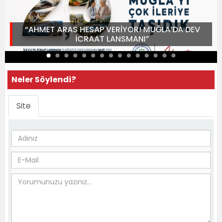
“AHMET ARAS HESAP VERİYOR! MUĞLA’DA DEV
İCRAAT LANSMANI”
Neler Söylendi?
Site