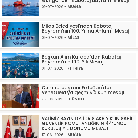
Güngör’den Kabotaj Bayramı Mesajı
01-07-2026 -
MUĞLA
Milas Belediyesi'nden Kabotaj
Bayramı'nın 100. Yılına Anlamlı Mesaj
01-07-2026 -
MİLAS
Başkan Alim Karaca’dan Kabotaj
Bayramı’nın 100. Yılı Mesajı
01-07-2026 -
FETHİYE
Cumhurbaşkanı Erdoğan'dan
Venezuela'ya geçmiş olsun mesajı
25-06-2026 -
GÜNCEL
VALİMİZ SAYIN DR. İDRİS AKBIYIK’ IN SAHİL
GÜVENLİK KOMUTANLIĞININ 44’ÜNCÜ
KURULUŞ YIL DÖNÜMÜ MESAJI
17-06-2026 -
MUĞLA