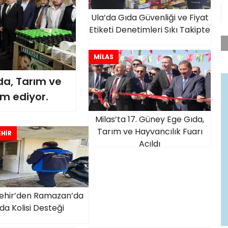
Ula’da Gıda Güvenliği ve Fiyat
Etiketi Denetimleri Sıkı Takipte
MİLAS
da, Tarım ve
m ediyor.
Milas’ta 17. Güney Ege Gıda,
Tarım ve Hayvancılık Fuarı
HİR
Açıldı
ehir’den Ramazan’da
da Kolisi Desteği