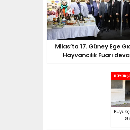
Milas’ta 17. Güney Ege Gı
Hayvancılık Fuarı deva
BÜYÜKŞE
Büyükş
Gı