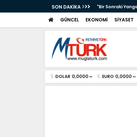
n Önleyebiliriz" Çağrısı
SON DAKİKA
Selahattin Sapma
GÜNCEL
EKONOMİ
SİYASET
DOLAR
0,0000
EURO
0,0000