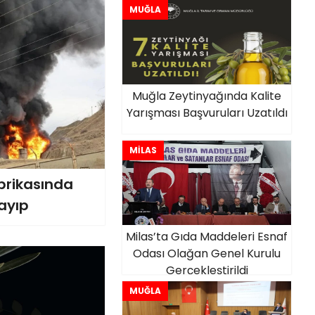
MUĞLA
Muğla Zeytinyağında Kalite
Yarışması Başvuruları Uzatıldı
MİLAS
brikasında
Kayıp
Milas’ta Gıda Maddeleri Esnaf
Odası Olağan Genel Kurulu
Gerçekleştirildi
MUĞLA