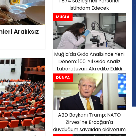
1.874 Sözleşmeli Personel
İstihdam Edecek
MUĞLA
eri Aralıksız
Muğla’da Gıda Analizinde Yeni
Dönem: 100. Yıl Gıda Analiz
Laboratuvarı Akredite Edildi
DÜNYA
ABD Başkanı Trump: NATO
Zirvesi'ne Erdoğan'a
duyduğum saygıdan gidiyorum