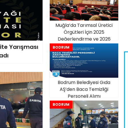
Muğla’da Tarımsal Üretici
Örgütleri İçin 2025
Değerlendirme ve 2026
Planlama Toplantısı Yapıldı
ite Yarışması
BODRUM
adı
Bodrum Belediyesi Gıda
AŞ’den Baca Temizliği
Personeli Alımı
BODRUM