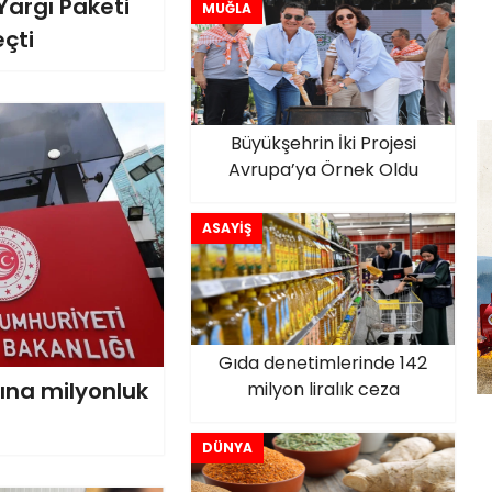
Yargı Paketi
MUĞLA
çti
Büyükşehrin İki Projesi
Avrupa’ya Örnek Oldu
ASAYİŞ
Gıda denetimlerinde 142
şına milyonluk
milyon liralık ceza
DÜNYA