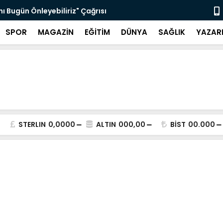
z'ın Adı Menteşe'de Yaşatılacak
Emekli Kafe
SPOR
MAGAZİN
EĞİTİM
DÜNYA
SAĞLIK
YAZAR
STERLIN
0,0000
ALTIN
000,00
BİST
00.000