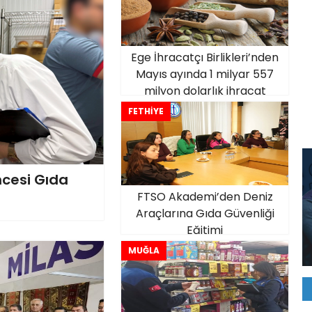
Ege İhracatçı Birlikleri’nden
Mayıs ayında 1 milyar 557
milyon dolarlık ihracat
FETHİYE
cesi Gıda
FTSO Akademi’den Deniz
Araçlarına Gıda Güvenliği
Eğitimi
MUĞLA