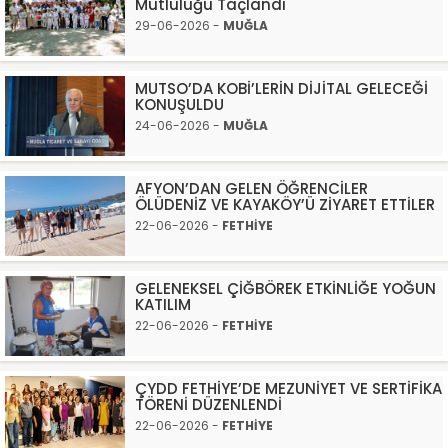
Mutluluğu Taçlandı
29-06-2026 -
MUĞLA
MUTSO’DA KOBİ’LERİN DİJİTAL GELECEĞİ
KONUŞULDU
24-06-2026 -
MUĞLA
AFYON’DAN GELEN ÖĞRENCİLER
ÖLÜDENİZ VE KAYAKÖY’Ü ZİYARET ETTİLER
22-06-2026 -
FETHİYE
GELENEKSEL ÇİĞBÖREK ETKİNLİĞE YOĞUN
KATILIM
22-06-2026 -
FETHİYE
ÇYDD FETHİYE’DE MEZUNİYET VE SERTİFİKA
TÖRENİ DÜZENLENDİ
22-06-2026 -
FETHİYE