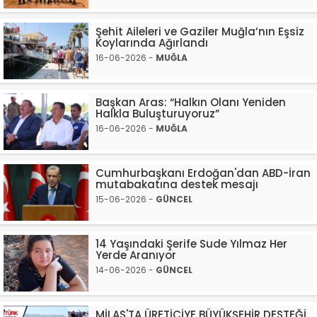
Şehit Aileleri ve Gaziler Muğla’nın Eşsiz
Koylarında Ağırlandı
16-06-2026 -
MUĞLA
Başkan Aras: “Halkın Olanı Yeniden
Halkla Buluşturuyoruz”
16-06-2026 -
MUĞLA
Cumhurbaşkanı Erdoğan'dan ABD-İran
mutabakatına destek mesajı
15-06-2026 -
GÜNCEL
14 Yaşındaki Şerife Sude Yılmaz Her
Yerde Aranıyor
14-06-2026 -
GÜNCEL
MİLAS'TA ÜRETİCİYE BÜYÜKŞEHİR DESTEĞİ