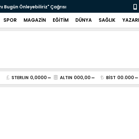
nı Bugün Önleyebiliriz" Çağrısı
Selahattin
SPOR
MAGAZİN
EĞİTİM
DÜNYA
SAĞLIK
YAZAR
STERLIN
0,0000
ALTIN
000,00
BİST
00.000