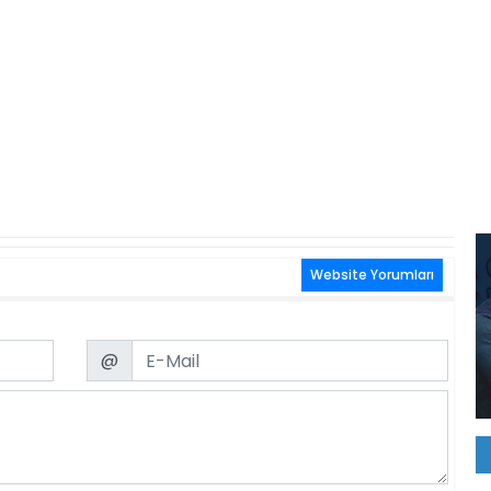
Website Yorumları
Email
@