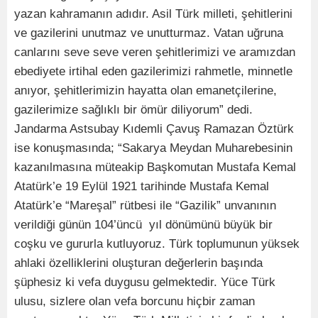
yazan kahramanın adıdır. Asil Türk milleti, şehitlerini
ve gazilerini unutmaz ve unutturmaz. Vatan uğruna
canlarını seve seve veren şehitlerimizi ve aramızdan
ebediyete irtihal eden gazilerimizi rahmetle, minnetle
anıyor, şehitlerimizin hayatta olan emanetçilerine,
gazilerimize sağlıklı bir ömür diliyorum” dedi.
Jandarma Astsubay Kıdemli Çavuş Ramazan Öztürk
ise konuşmasında; “Sakarya Meydan Muharebesinin
kazanılmasına müteakip Başkomutan Mustafa Kemal
Atatürk’e 19 Eylül 1921 tarihinde Mustafa Kemal
Atatürk’e “Mareşal” rütbesi ile “Gazilik” unvanının
verildiği günün 104’üncü yıl dönümünü büyük bir
coşku ve gururla kutluyoruz. Türk toplumunun yüksek
ahlaki özelliklerini oluşturan değerlerin başında
şüphesiz ki vefa duygusu gelmektedir. Yüce Türk
ulusu, sizlere olan vefa borcunu hiçbir zaman