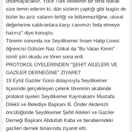
unutmayacaktır. Yüce Türk Milletinin bir ferdi olarak
size temin ederim ki; dün sizlerin yaptığı gibi bugün de
bizler bu aziz vatanın birliği ve bölünmezliğine, ulusal
değerlerine saldıranlara karşı canımızı feda etmeye
hazırız” diye konuştu.
Törenin sonunda ise Seydikemer İmam Hatip Lisesi
öğrencisi Gülsüm Naz Gökal da “Bu Vatan Kimin”
isimli şiiri okudu ve tören sona erdi.
PROTOKOL ÜYELERİNDEN “ŞEHİT AİLELERİ VE
GAZİLER DERNEĞİNE” ZİYARET
19 Eylül Gaziler Günü dolayısıyla Seydikemer
ilçesinde gerçekleşen çelenk töreninin akabinde
protokol üyeleri Seydikemer Kaymakamı Mustafa
Dilekli ve Belediye Başkanı B. Önder Akdenizli
öncülüğünde Seydikemer Şehit Aileleri ve Gaziler
Derneği Başkanı Abdullah Kaba ve beraberindeki
gazileri dernek binasında ziyaret etti.