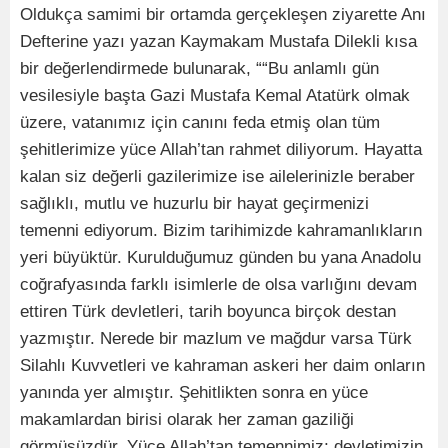
Oldukça samimi bir ortamda gerçekleşen ziyarette Anı
Defterine yazı yazan Kaymakam Mustafa Dilekli kısa
bir değerlendirmede bulunarak, ““Bu anlamlı gün
vesilesiyle başta Gazi Mustafa Kemal Atatürk olmak
üzere, vatanımız için canını feda etmiş olan tüm
şehitlerimize yüce Allah’tan rahmet diliyorum. Hayatta
kalan siz değerli gazilerimize ise ailelerinizle beraber
sağlıklı, mutlu ve huzurlu bir hayat geçirmenizi
temenni ediyorum. Bizim tarihimizde kahramanlıkların
yeri büyüktür. Kurulduğumuz günden bu yana Anadolu
coğrafyasında farklı isimlerle de olsa varlığını devam
ettiren Türk devletleri, tarih boyunca birçok destan
yazmıştır. Nerede bir mazlum ve mağdur varsa Türk
Silahlı Kuvvetleri ve kahraman askeri her daim onların
yanında yer almıştır. Şehitlikten sonra en yüce
makamlardan birisi olarak her zaman gaziliği
görmüşüzdür. Yüce Allah’tan temennimiz; devletimizin