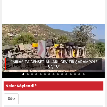
“MİLAS’TA DEHŞET ANLARI! DEV TIR ŞARAMPOLE
UÇTU”
Neler Söylendi?
Site