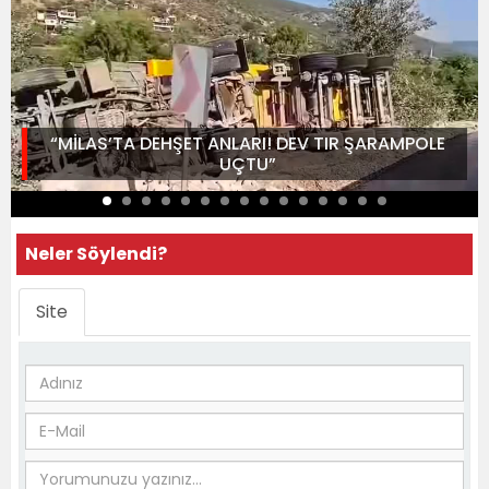
“MİLAS’TA DEHŞET ANLARI! DEV TIR ŞARAMPOLE
UÇTU”
Neler Söylendi?
Site