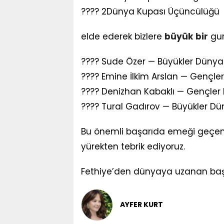
???? 2Dünya Kupası Üçüncülüğü
elde ederek bizlere
büyük
bir
gur
???? Sude Özer — Büyükler Düny
???? Emine İlkim Arslan — Gençl
???? Denizhan Kabaklı — Gençler 
???? Tural Gadırov — Büyükler D
Bu önemli başarıda emeği geçen s
yürekten tebrik ediyoruz.
Fethiye’den dünyaya uzanan baş
AYFER KURT