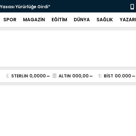
Yasası Yürürlüğe Girdi”
“Bodrum’da 
SPOR
MAGAZİN
EĞİTİM
DÜNYA
SAĞLIK
YAZAR
STERLIN
0,0000
ALTIN
000,00
BİST
00.000