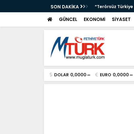
üyor: Marmaris’te El İşi Yolculuğu”
SON DAKİKA
“Terörsüz Türkiye 
GÜNCEL
EKONOMİ
SİYASET
DOLAR
0,0000
EURO
0,0000