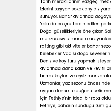
Tarih meraklılarının vazgeçilmez
izlerini taşıyan sokaklarıyla ziy
sunuyor. Bahar aylarında doğayla
Yolu da en çok tercih edilen parku
Doğal güzellikleriyle öne çıkan Sak
manzarasıyla macera arayanların
rafting gibi aktiviteler bahar sez
Kelebekler Vadisi doğa severlerin
Deniz ve koy turu yapmak isteyenle
aylarında daha sakin ve keyifli bir
berrak koyları ve eşsiz manzaralar
Uzmanlar, yaz sezonu öncesinde b
uygun dönem olduğunu belirterek
için Fethiye’nin ideal bir rota old
Fethiye, baharın sunduğu tüm güzel