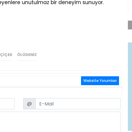
eyenlere unutulmaz bir deneyim sunuyor.
ÇIÇEK
ÖLÜDENIZ
Website Yorumları
Email
@