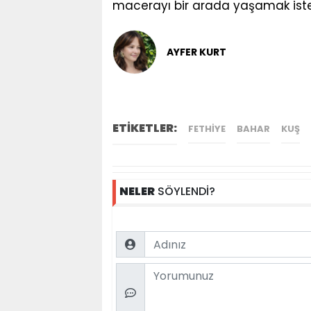
macerayı bir arada yaşamak ist
AYFER KURT
ETİKETLER:
FETHIYE
BAHAR
KUŞ
NELER
SÖYLENDİ?
Name
Comment