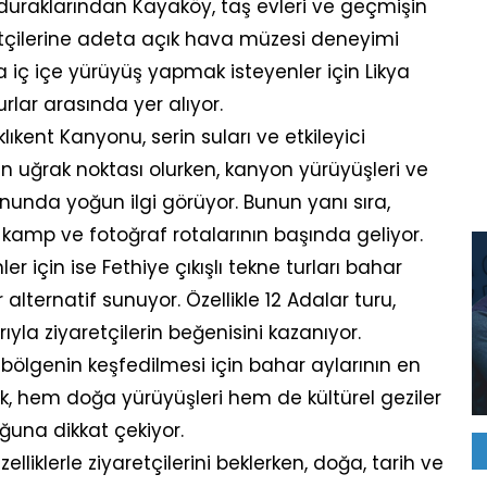
 duraklarından Kayaköy, taş evleri ve geçmişin
aretçilerine adeta açık hava müzesi deneyimi
 iç içe yürüyüş yapmak isteyenler için Likya
rlar arasında yer alıyor.
lıkent Kanyonu, serin suları ve etkileyici
 uğrak noktası olurken, kanyon yürüyüşleri ve
onunda yoğun ilgi görüyor. Bunun yanı sıra,
 kamp ve fotoğraf rotalarının başında geliyor.
r için ise Fethiye çıkışlı tekne turları bahar
 alternatif sunuyor. Özellikle 12 Adalar turu,
ıyla ziyaretçilerin beğenisini kazanıyor.
ölgenin keşfedilmesi için bahar aylarının en
, hem doğa yürüyüşleri hem de kültürel geziler
uğuna dikkat çekiyor.
liklerle ziyaretçilerini beklerken, doğa, tarih ve