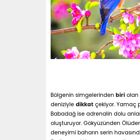
Bölgenin simgelerinden
biri
olan 
deniziyle
dikkat
çekiyor. Yamaç p
Babadağ ise adrenalin dolu anlar 
oluşturuyor. Gökyüzünden Ölüdeni
deneyimi baharın serin havasında