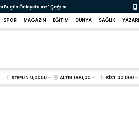
nı Bugün Önleyebiliriz" Çağrısı
Selahattin
SPOR
MAGAZİN
EĞİTİM
DÜNYA
SAĞLIK
YAZAR
STERLIN
0,0000
ALTIN
000,00
BİST
00.000