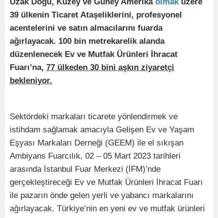
Uzak Doğu, Kuzey ve Güney Amerika
olmak
üzere
39 ülkenin Ticaret Ataşeliklerini, profesyonel
acentelerini ve satın almacılarını fuarda
ağırlayacak. 100 bin metrekarelik alanda
düzenlenecek Ev ve Mutfak Ürünleri İhracat
Fuarı’na,
77 ülkeden 30 bini aşkın ziyaretçi
bekleniyor.
Sektördeki markaları ticarete yönlendirmek ve
istihdam sağlamak amacıyla Gelişen Ev ve Yaşam
Eşyası Markaları Derneği (GEEM) ile el sıkışan
Ambiyans Fuarcılık, 02 – 05 Mart 2023 tarihleri
arasında İstanbul Fuar Merkezi (İFM)’nde
gerçekleştireceği Ev ve Mutfak Ürünleri İhracat Fuarı
ile pazarın önde gelen yerli ve yabancı markalarını
ağırlayacak. Türkiye’nin en yeni ev ve mutfak ürünleri