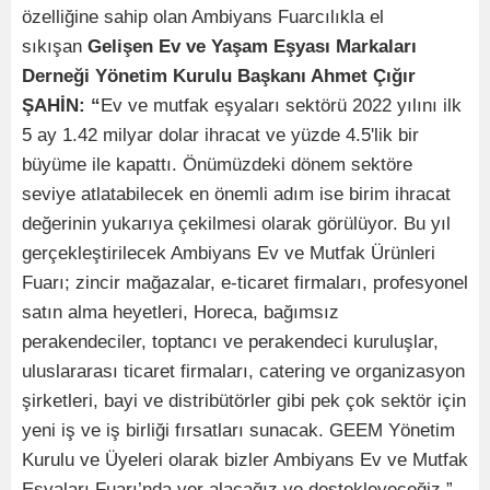
özelliğine sahip olan Ambiyans Fuarcılıkla el
sıkışan
Gelişen Ev ve Yaşam Eşyası Markaları
Derneği Yönetim Kurulu Başkanı Ahmet Çığır
ŞAHİN: “
Ev ve mutfak eşyaları sektörü 2022 yılını ilk
5 ay 1.42 milyar dolar ihracat ve yüzde 4.5'lik bir
büyüme ile kapattı. Önümüzdeki dönem sektöre
seviye atlatabilecek en önemli adım ise birim ihracat
değerinin yukarıya çekilmesi olarak görülüyor. Bu yıl
gerçekleştirilecek Ambiyans Ev ve Mutfak Ürünleri
Fuarı; zincir mağazalar, e-ticaret firmaları, profesyonel
satın alma heyetleri, Horeca, bağımsız
perakendeciler, toptancı ve perakendeci kuruluşlar,
uluslararası ticaret firmaları, catering ve organizasyon
şirketleri, bayi ve distribütörler gibi pek çok sektör için
yeni iş ve iş birliği fırsatları sunacak. GEEM Yönetim
Kurulu ve Üyeleri olarak bizler Ambiyans Ev ve Mutfak
Eşyaları Fuarı’nda yer alacağız ve destekleyeceğiz.”