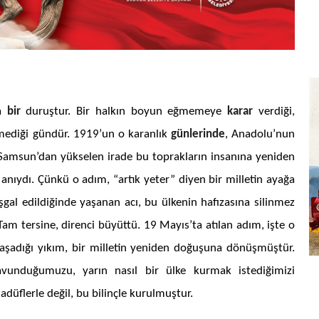
da
bir
duruştur. Bir halkın boyun eğmemeye
karar
verdiği,
rmediği gündür. 1919’un o karanlık
günlerinde
, Anadolu’nun
Samsun’dan yükselen irade bu toprakların insanına yeniden
anıydı. Çünkü o adım, “artık yeter” diyen bir milletin ayağa
işgal edildiğinde yaşanan acı, bu ülkenin hafızasına silinmez
. Tam tersine, direnci büyüttü. 19 Mayıs’ta atılan adım, işte o
 yaşadığı yıkım, bir milletin yeniden doğuşuna dönüşmüştür.
unduğumuzu, yarın nasıl bir ülke kurmak istediğimizi
adüflerle değil, bu bilinçle kurulmuştur.