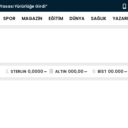
Yasası Yürürlüğe Girdi”
“Bodrum’da 
SPOR
MAGAZİN
EĞİTİM
DÜNYA
SAĞLIK
YAZAR
STERLIN
0,0000
ALTIN
000,00
BİST
00.000