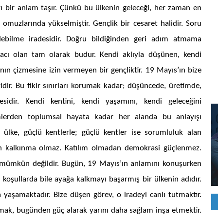
ı bir anlam taşır. Çünkü bu ülkenin geleceği, her zaman en
omuzlarında yükselmiştir. Gençlik bir cesaret halidir. Soru
edebilme iradesidir. Doğru bildiğinden geri adım atmama
iyacı olan tam olarak budur. Kendi aklıyla düşünen, kendi
ının çizmesine izin vermeyen bir gençliktir. 19 Mayıs’ın bize
ridir. Bu fikir sınırları korumak kadar; düşüncede, üretimde,
sidir. Kendi kentini, kendi yaşamını, kendi geleceğini
timlerden toplumsal hayata kadar her alanda bu anlayışı
ülke, güçlü kentlerle; güçlü kentler ise sorumluluk alan
an kalkınma olmaz. Katılım olmadan demokrasi güçlenmez.
 mümkün değildir. Bugün, 19 Mayıs’ın anlamını konuşurken
r koşullarda bile ayağa kalkmayı başarmış bir ülkenin adıdır.
 yaşamaktadır. Bize düşen görev, o iradeyi canlı tutmaktır.
ak, bugünden güç alarak yarını daha sağlam inşa etmektir.