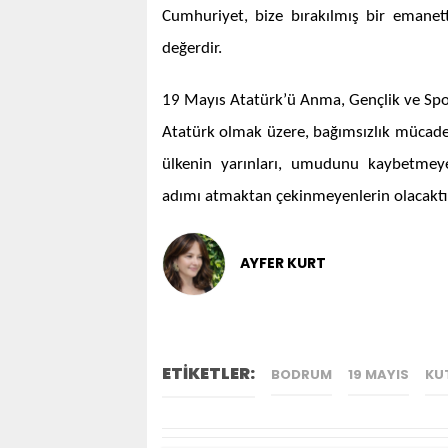
Cumhuriyet, bize bırakılmış bir emane
değerdir.
19 Mayıs Atatürk’ü Anma, Gençlik ve Spor
Atatürk olmak üzere, bağımsızlık mücade
ülkenin yarınları, umudunu kaybetmeye
adımı atmaktan çekinmeyenlerin olacaktır
AYFER KURT
ETİKETLER:
BODRUM
19 MAYIS
KU