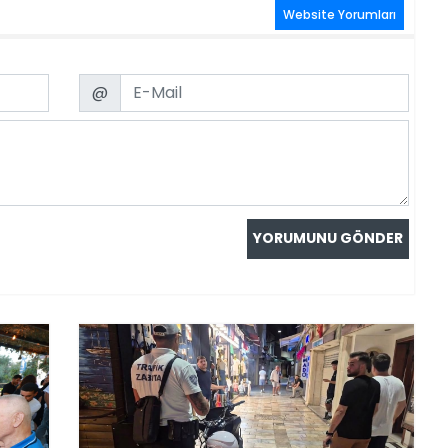
Website Yorumları
Email
@