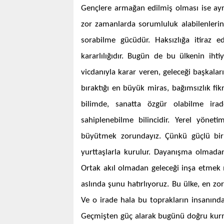
Gençlere armağan edilmiş olması ise ayr
zor zamanlarda sorumluluk alabilenlerin 
sorabilme gücüdür. Haksızlığa itiraz 
kararlılığıdır. Bugün de bu ülkenin iht
vicdanıyla karar veren, geleceği başkalar
bıraktığı en büyük miras, bağımsızlık fik
bilimde, sanatta özgür olabilme irade
sahiplenebilme bilincidir. Yerel yöne
büyütmek zorundayız. Çünkü güçlü bir 
yurttaşlarla kurulur. Dayanışma olmad
Ortak akıl olmadan geleceği inşa etmek
aslında şunu hatırlıyoruz. Bu ülke, en zo
Ve o irade hala bu toprakların insanında
Geçmişten güç alarak bugünü doğru kurm