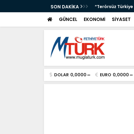
üyor: Marmaris’te El İşi Yolculuğu”
SON DAKİKA
“Terörsüz Türkiye 
GÜNCEL
EKONOMİ
SİYASET
DOLAR
0,0000
EURO
0,0000