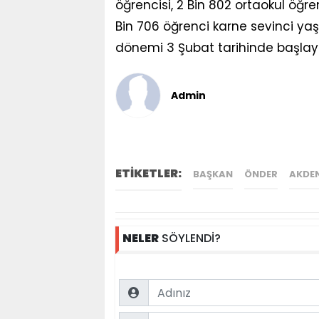
öğrencisi, 2 Bin 802 ortaokul öğre
Bin 706 öğrenci karne sevinci yaş
dönemi 3 Şubat tarihinde başlay
Admin
ETİKETLER:
BAŞKAN
ÖNDER
AKDEN
NELER
SÖYLENDİ?
Name
Comment