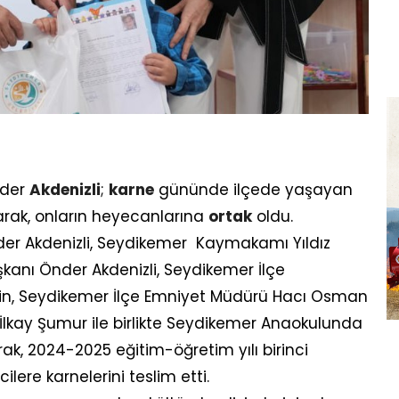
nder
Akdenizli
;
karne
gününde ilçede yaşayan
arak, onların heyecanlarına
ortak
oldu.
er Akdenizli, Seydikemer Kaymakamı Yıldız
kanı Önder Akdenizli, Seydikemer İlçe
n, Seydikemer İlçe Emniyet Müdürü Hacı Osman
ü İlkay Şumur ile birlikte Seydikemer Anaokulunda
ak, 2024-2025 eğitim-öğretim yılı birinci
lere karnelerini teslim etti.