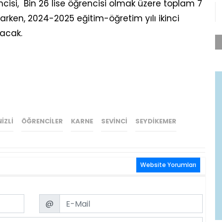
ncisi, Bin 26 lise öğrencisi olmak üzere toplam 7
arken, 2024-2025 eğitim-öğretim yılı ikinci
acak.
IZLI
ÖĞRENCILER
KARNE
SEVINCI
SEYDIKEMER
Website Yorumları
Email
@