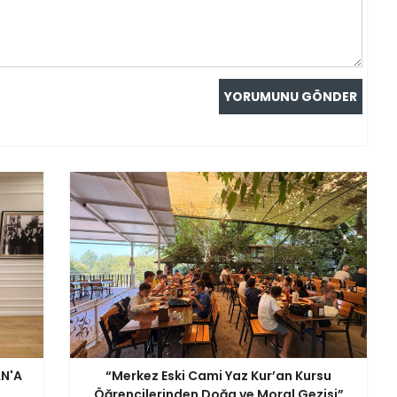
AN'A
“Merkez Eski Cami Yaz Kur’an Kursu
Öğrencilerinden Doğa ve Moral Gezisi”