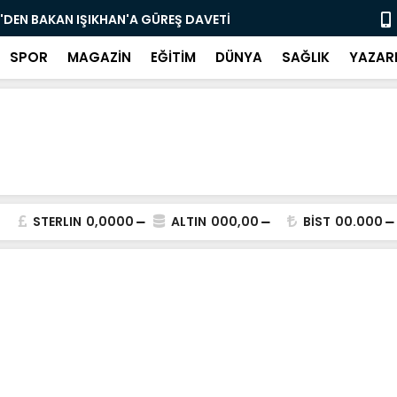
'DEN BAKAN IŞIKHAN'A GÜREŞ DAVETİ
"Bir Sonrak
SPOR
MAGAZİN
EĞİTİM
DÜNYA
SAĞLIK
YAZAR
STERLIN
0,0000
ALTIN
000,00
BİST
00.000