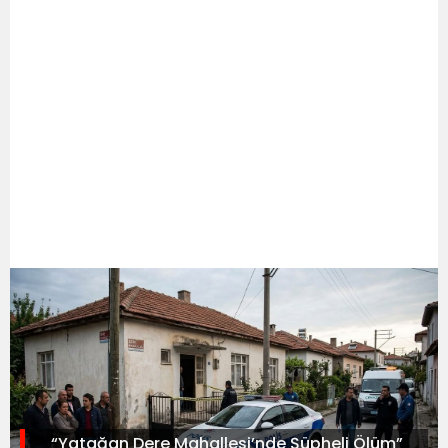
“Yatağan Dere Mahallesi’nde Şüpheli Ölüm”