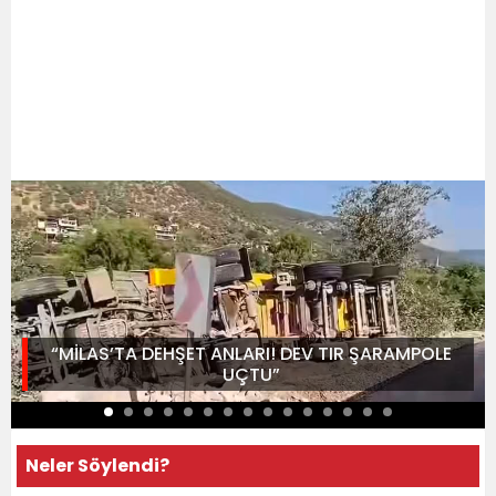
“MİLAS’TA DEHŞET ANLARI! DEV TIR ŞARAMPOLE
UÇTU”
Neler Söylendi?