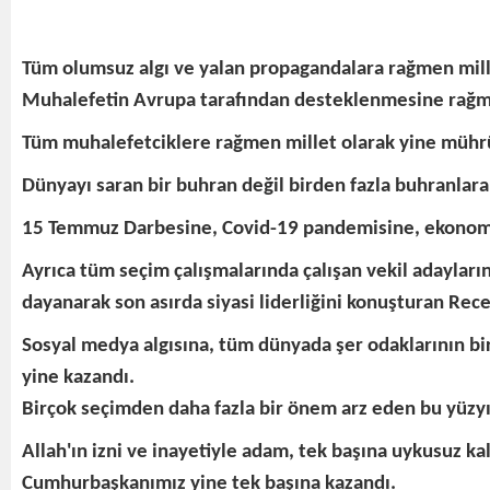
Tüm olumsuz algı ve yalan propagandalara rağmen mill
Muhalefetin Avrupa tarafından desteklenmesine rağm
Tüm muhalefetciklere rağmen millet olarak yine mührün 
Dünyayı saran bir buhran değil birden fazla buhranlara
15 Temmuz Darbesine, Covid-19 pandemisine, ekonomik
Ayrıca tüm seçim çalışmalarında çalışan vekil adaylar
dayanarak son asırda siyasi liderliğini konuşturan Rec
Sosyal medya algısına, tüm dünyada şer odaklarının bi
yine kazandı.
Birçok seçimden daha fazla bir önem arz eden bu yüzyıl
Allah'ın izni ve inayetiyle adam, tek başına uykusuz ka
Cumhurbaşkanımız yine tek başına kazandı.