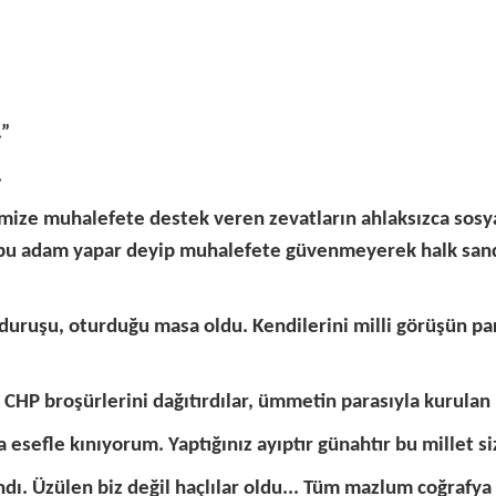
.”
.
ize muhalefete destek veren zevatların ahlaksızca sosya
e bu adam yapar deyip muhalefete güvenmeyerek halk sand
uruşu, oturduğu masa oldu. Kendilerini milli görüşün par
 CHP broşürlerini dağıtırdılar, ümmetin parasıyla kurul
esefle kınıyorum. Yaptığınız ayıptır günahtır bu millet 
dı. Üzülen biz değil haçlılar oldu... Tüm mazlum coğrafya