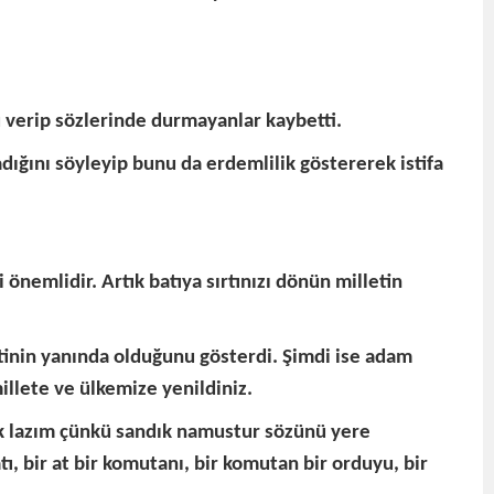
ü verip sözlerinde durmayanlar kaybetti.
dığını söyleyip bunu da erdemlilik göstererek istifa
önemlidir. Artık batıya sırtınızı dönün milletin
etinin yanında olduğunu gösterdi. Şimdi ise adam
millete ve ülkemize yenildiniz.
k lazım çünkü sandık namustur sözünü yere
atı, bir at bir komutanı, bir komutan bir orduyu, bir