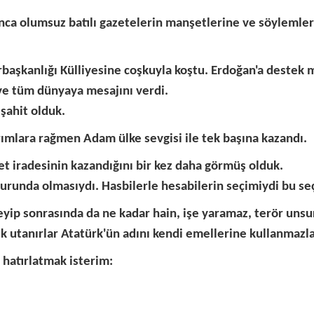
 onca olumsuz batılı gazetelerin manşetlerine ve söylemle
rbaşkanlığı Külliyesine coşkuyla koştu. Erdoğan'a deste
 ve tüm dünyaya mesajını verdi.
 şahit olduk.
ırımlara rağmen Adam ülke sevgisi ile tek başına kazandı.
t iradesinin kazandığını bir kez daha görmüş olduk.
runda olmasıydı. Hasbilerle hesabilerin seçimiydi bu seç
eyip sonrasında da ne kadar hain, işe yaramaz, terör unsur
k utanırlar Atatürk'ün adını kendi emellerine kullanmazla
hatırlatmak isterim: