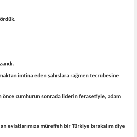
gördük.
zandı.
ılmaktan imtina eden şahıslara rağmen tecrübesine
en önce cumhurun sonrada liderin ferasetiyle, adam
lan evlatlarımıza müreffeh bir Türkiye bırakalım diye