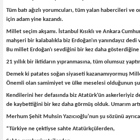
Tüm batı ağızlı yorumcuları, tüm yalan habercileri ve
için adam yine kazandı.
Millet seçim akşamı. İstanbul Kısıklı ve Ankara Cumhu
mahşeri bir kalabalıkla biz Erdoğan'ın yanındayız dedi
Bu millet Erdoğan'ı sevdiğini bir kez daha gösterdiğine
21 yıllık bir iktidarın yıpranmasına, tüm olumsuz yapt
Demek ki patates soğan siyaseti kazanamıyormuş Mille
Önemli olan samimiyet ve ülke meselesi olduğunun şuu
Kendilerini her defasında biz Atatürk'ün askerleriyiz d
de kaybettiğini bir kez daha görmüş olduk. Umarım artı
Merhum Şehit Muhsin Yazıcıoğlu’nun şu sözünü ayrıca 
“Türkiye ne çektiyse sahte Atatürkçülerden,