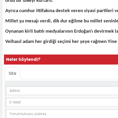
ordu bir ülkeyi kurtarır.”
Ayrıca cumhur ittifakına destek veren siyasi partileri 
Millet şu mesajı verdi, dik dur eğilme bu millet seninle
Oynanan kirli batılı medyalarının Erdoğan'ı devirmek l
Velhasıl adam her girdiği seçimi her şeye rağmen Yine
Neler Söylendi?
Site