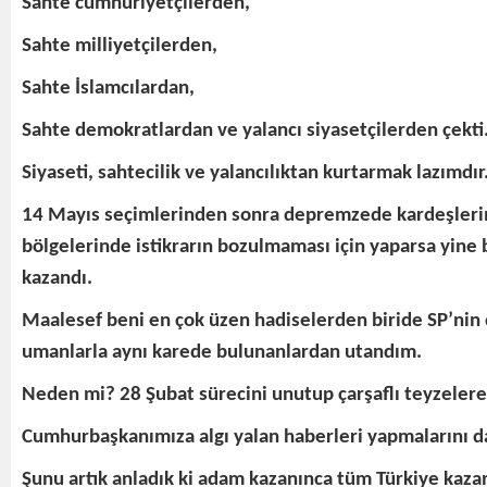
Sahte cumhuriyetçilerden,
Sahte milliyetçilerden,
Sahte İslamcılardan,
Sahte demokratlardan ve yalancı siyasetçilerden çekti
Siyaseti, sahtecilik ve yalancılıktan kurtarmak lazımdır
14 Mayıs seçimlerinden sonra depremzede kardeşlerim
bölgelerinde istikrarın bozulmaması için yaparsa yin
kazandı.
Maalesef beni en çok üzen hadiselerden biride SP’nin d
umanlarla aynı karede bulunanlardan utandım.
Neden mi? 28 Şubat sürecini unutup çarşaflı teyzelere
Cumhurbaşkanımıza algı yalan haberleri yapmalarını da 
Şunu artık anladık ki adam kazanınca tüm Türkiye kazan