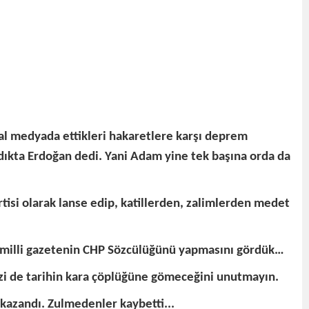
l medyada ettikleri hakaretlere karşı deprem
ıkta Erdoğan dedi. Yani Adam yine tek başına orda da
tisi olarak lanse edip, katillerden, zalimlerden medet
an milli gazetenin CHP Sözcülüğünü yapmasını gördük…
sizi de tarihin kara çöplüğüne gömeceğini unutmayın.
 kazandı. Zulmedenler kaybetti...