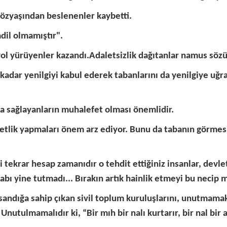
özyaşından beslenenler kaybetti.
dil olmamıştır".
a yol yürüyenler kazandı.Adaletsizlik dağıtanlar namus söz
kadar yenilgiyi kabul ederek tabanlarını da yenilgiye uğra
da sağlayanların muhalefet olması önemlidir.
etlik yapmaları önem arz ediyor. Bunu da tabanın görmesi 
 tekrar hesap zamanıdır o tehdit ettiğiniz insanlar, devl
abı yine tutmadı... Bırakın artık hainlik etmeyi bu necip 
andığa sahip çıkan sivil toplum kuruluşlarını, unutmama
Unutulmamalıdır ki, “Bir mıh bir nalı kurtarır, bir nal bir 