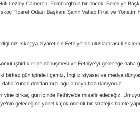
kili Lezley Cameron, Edinburgh'un bir önceki Belediye Başk
İskoç Ticaret Odası Başkanı Şahin Vahap Fırat ve Yönetim K
iğimiz İskoçya ziyaretinin Fethiye’nin uluslararası ilişkiler
somut işbirliklerine dönüşmesi ve Fethiye’yi geleceğe daha 
birkaç gün içinde ilçemiz, İngiliz siyaset ve medya dünyası
z daha Yunan dostlarımızı ağırlamaya hazırlanıyoruz.
rı yine birkaç gün içinde Fethiye'de misafir edeceğiz. Umuyor
iye'nin geleceğine yönelik çok önemli bir stratejik hamle yapm