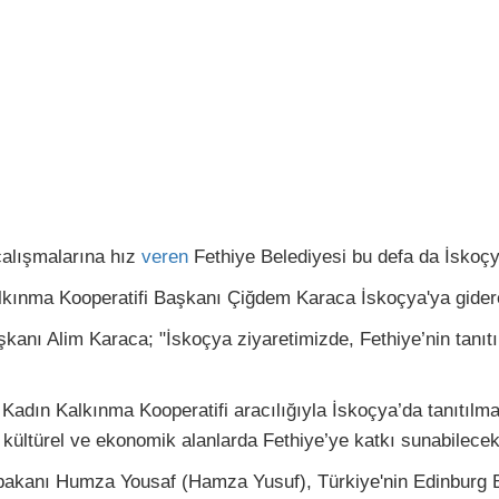
alışmalarına hız
veren
Fethiye Belediyesi bu defa da İskoçy
kınma Kooperatifi Başkanı Çiğdem Karaca İskoçya'ya giderek
nı Alim Karaca; "İskoçya ziyaretimizde, Fethiye’nin tanıtımı 
 Kadın Kalkınma Kooperatifi aracılığıyla İskoçya’da tanıtılm
ültürel ve ekonomik alanlarda Fethiye’ye katkı sunabilecek i
şbakanı Humza Yousaf (Hamza Yusuf), Türkiye'nin Edinburg 