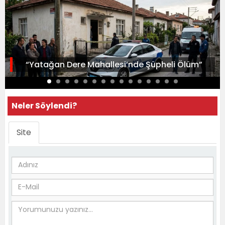
“Yatağan Dere Mahallesi’nde Şüpheli Ölüm”
Neler Söylendi?
Site