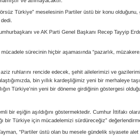
lmamıştır ve atılmayacaktır.”
süz Türkiye” meselesinin Partiler üstü bir konu olduğunu, g
 dedi.
hurbaşkanı ve AK Parti Genel Başkanı Recep Tayyip Erdoğan
adele sürecinin hiçbir aşamasında “pazarlık, müzakere, tavi
z ruhlarını rencide edecek, şehit ailelerimizi ve gazilerimi
laştığımızda, bin yıllık kardeşliğimiz yeni bir merhaleye ta
ılığın Türkiye’nin yeni bir döneme girdiğinin göstergesi olduğ
 bir eşiğin aşıldığını göstermektedir. Cumhur İttifakı olar
ığı bir Türkiye için mücadelemizi sürdüreceğiz” değerlendir
Yayman, “Partiler üstü olan bu mesele gündelik siyasete alet e