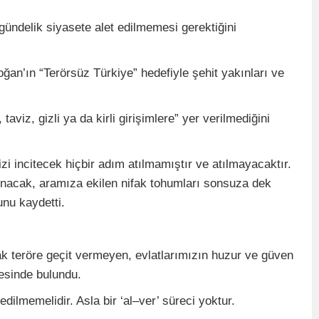
ündelik siyasete alet edilmemesi gerektiğini
’ın “Terörsüz Türkiye” hedefiyle şehit yakınları ve
z, gizli ya da kirli girişimlere” yer verilmediğini
zi incitecek hiçbir adım atılmamıştır ve atılmayacaktır.
şınacak, aramıza ekilen nifak tohumları sonsuza dek
unu kaydetti.
ak teröre geçit vermeyen, evlatlarımızın huzur ve güven
mesinde bulundu.
dilmemelidir. Asla bir ‘al–ver’ süreci yoktur.