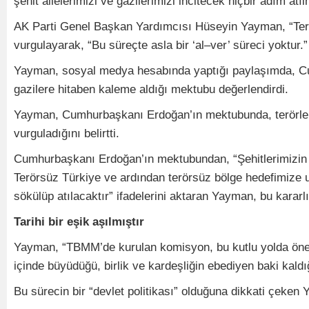
şehit ailelerimizi ve gazilerimizi incitecek hiçbir adım atı
AK Parti Genel Başkan Yardımcısı Hüseyin Yayman, “Terör
vurgulayarak, “Bu süreçte asla bir ‘al–ver’ süreci yoktur.”
Yayman, sosyal medya hesabında yaptığı paylaşımda, Cum
gazilere hitaben kaleme aldığı mektubu değerlendirdi.
Yayman, Cumhurbaşkanı Erdoğan’ın mektubunda, terörle müc
vurguladığını belirtti.
Cumhurbaşkanı Erdoğan’ın mektubundan, “Şehitlerimizin azi
Terörsüz Türkiye ve ardından terörsüz bölge hedefimize u
sökülüp atılacaktır” ifadelerini aktaran Yayman, bu kararl
Tarihi bir eşik aşılmıştır
Yayman, “TBMM’de kurulan komisyon, bu kutlu yolda önemli
içinde büyüdüğü, birlik ve kardeşliğin ebediyen baki kald
Bu sürecin bir “devlet politikası” olduğuna dikkati çeken 