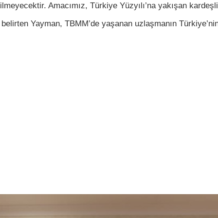
ilmeyecektir. Amacımız, Türkiye Yüzyılı’na yakışan kardeşlik v
ni belirten Yayman, TBMM’de yaşanan uzlaşmanın Türkiye’nin 