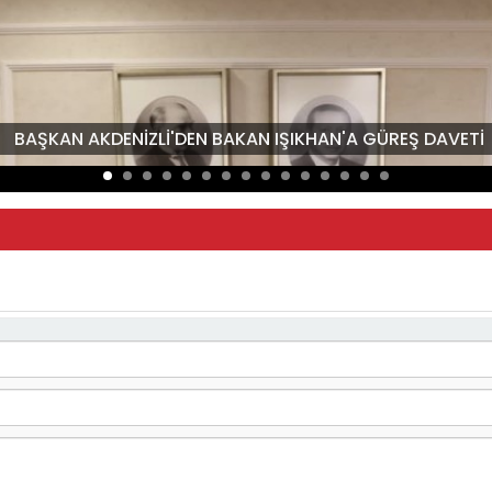
BAŞKAN AKDENİZLİ'DEN BAKAN IŞIKHAN'A GÜREŞ DAVETİ