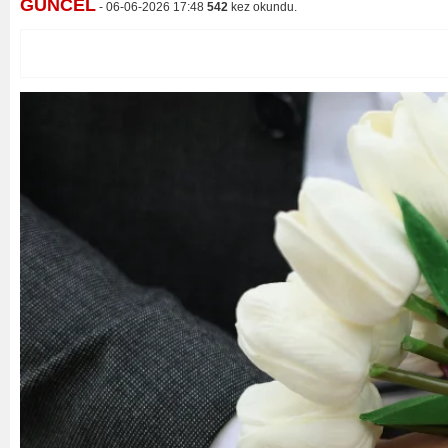
GÜNCEL
- 06-06-2026 17:48
542
kez okundu.