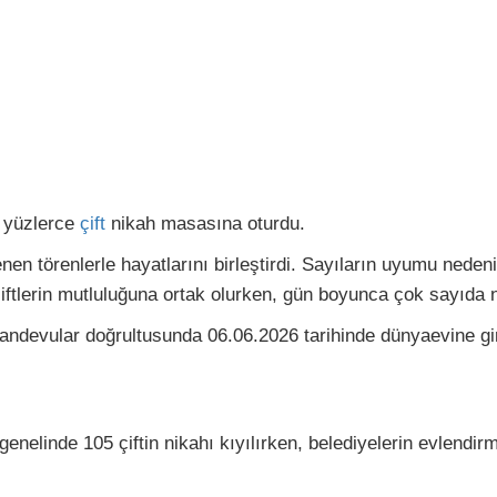
 yüzlerce
çift
nikah masasına oturdu.
nen törenlerle hayatlarını birleştirdi. Sayıların uyumu neden
 çiftlerin mutluluğuna ortak olurken, gün boyunca çok sayıda n
 randevular doğrultusunda 06.06.2026 tarihinde dünyaevine gir
t genelinde 105 çiftin nikahı kıyılırken, belediyelerin evlend