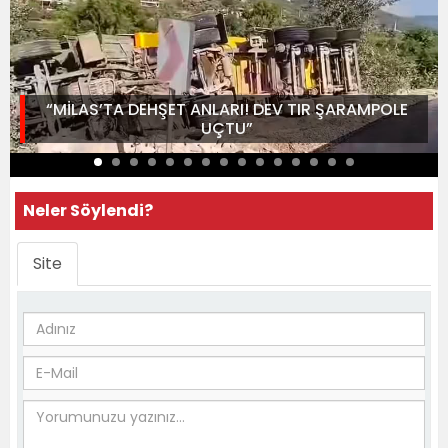
“MİLAS’TA DEHŞET ANLARI! DEV TIR ŞARAMPOLE
UÇTU”
Neler Söylendi?
Site