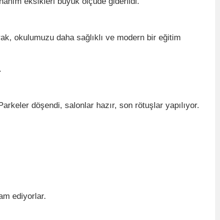
anım eksikleri büyük ölçüde giderildi.
ak, okulumuzu daha sağlıklı ve modern bir eğitim
.
arkeler döşendi, salonlar hazır, son rötuşlar yapılıyor.
am ediyorlar.