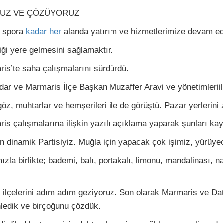
ORUZ VE ÇÖZÜYORUZ
 spora
kadar
her
alanda yatırım ve hizmetlerimize devam ed
ği yere gelmesini sağlamaktır.
is’te saha çalışmalarını sürdürdü.
ar ve Marmaris İlçe Başkan Muzaffer Aravi ve yönetimleriile
göz, muhtarlar ve hemşerileri ile de görüştü. Pazar yerlerini zi
s çalışmalarına ilişkin yazılı açıklama yaparak şunları kayd
 en dinamik Partisiyiz. Muğla için yapacak çok işimiz, yürüy
ızla birlikte; bademi, balı, portakalı, limonu, mandalinası, 
ilçelerini adım adım geziyoruz. Son olarak Marmaris ve Datç
inledik ve birçoğunu çözdük.