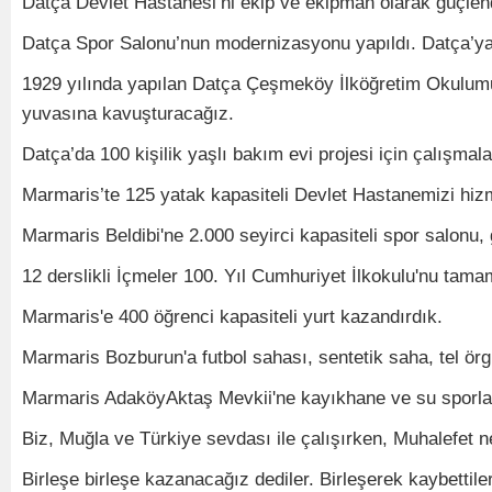
Datça Devlet Hastanesi’ni ekip ve ekipman olarak güçlend
Datça Spor Salonu’nun modernizasyonu yapıldı. Datça’ya 2
1929 yılında yapılan Datça Çeşmeköy İlköğretim Okulumu
yuvasına kavuşturacağız.
Datça’da 100 kişilik yaşlı bakım evi projesi için çalışmal
Marmaris’te 125 yatak kapasiteli Devlet Hastanemizi hiz
Marmaris Beldibi'ne 2.000 seyirci kapasiteli spor salonu, 
12 derslikli İçmeler 100. Yıl Cumhuriyet İlkokulu'nu tama
Marmaris'e 400 öğrenci kapasiteli yurt kazandırdık.
Marmaris Bozburun'a futbol sahası, sentetik saha, tel örg
Marmaris AdaköyAktaş Mevkii'ne kayıkhane ve su sporları
Biz, Muğla ve Türkiye sevdası ile çalışırken, Muhalefet 
Birleşe birleşe kazanacağız dediler. Birleşerek kaybetti