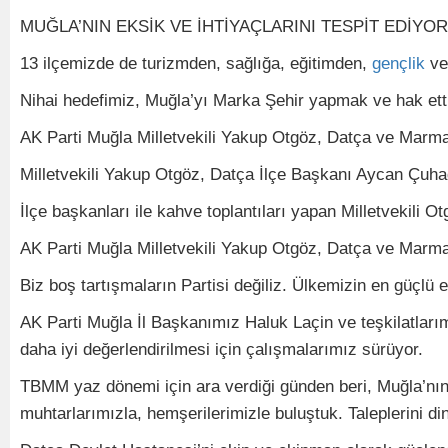
MUĞLA’NIN EKSİK VE İHTİYAÇLARINI TESPİT EDİY
13 ilçemizde de turizmden, sağlığa, eğitimden,
gençlik
ve
Nihai hedefimiz, Muğla’yı Marka Şehir yapmak ve hak etti
AK Parti Muğla Milletvekili Yakup Otgöz, Datça ve Marmar
Milletvekili Yakup Otgöz, Datça İlçe Başkanı Aycan Çuhad
İlçe başkanları ile kahve toplantıları yapan Milletvekili Ot
AK Parti Muğla Milletvekili Yakup Otgöz, Datça ve Marmari
Biz boş tartışmaların Partisi değiliz. Ülkemizin en güçlü
AK Parti Muğla İl Başkanımız Haluk Laçin ve teşkilatlarım
daha iyi değerlendirilmesi için çalışmalarımız sürüyor.
TBMM yaz dönemi için ara verdiği günden beri, Muğla’nın 
muhtarlarımızla, hemşerilerimizle buluştuk. Taleplerini d