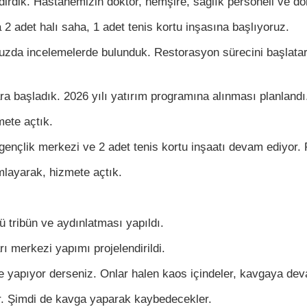
irdik. Hastanemizin doktor, hemşire, sağlık personeli ve don
 adet halı saha, 1 adet tenis kortu inşasına başlıyoruz.
zda incelemelerde bulunduk. Restorasyon sürecini başlatar
ara başladık. 2026 yılı yatırım programına alınması planlandı
mete açtık.
gençlik merkezi ve 2 adet tenis kortu inşaatı devam ediyor. P
mlayarak, hizmete açtık.
ü tribün ve aydınlatması yapıldı.
 merkezi yapımı projelendirildi.
ne yapıyor derseniz. Onlar halen kaos içindeler, kavgaya dev
ler. Şimdi de kavga yaparak kaybedecekler.