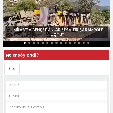
“MİLAS’TA DEHŞET ANLARI! DEV TIR ŞARAMPOLE
UÇTU”
Neler Söylendi?
Site