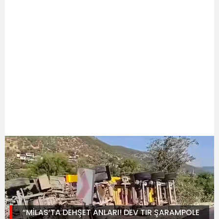
“MİLAS’TA DEHŞET ANLARI! DEV TIR ŞARAMPOLE