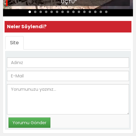
UÇTU”
Neler Söylendi?
Site