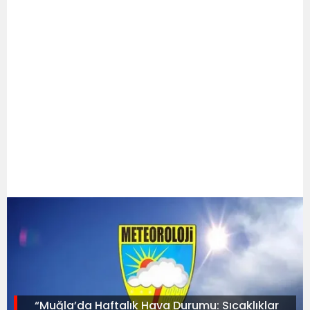
“Muğla’da Haftalık Hava Durumu: Sıcaklıklar