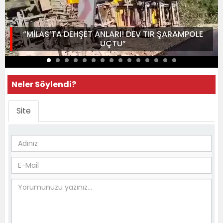
“MİLAS’TA DEHŞET ANLARI! DEV TIR ŞARAMPOLE
UÇTU”
Neler Söylendi?
Site