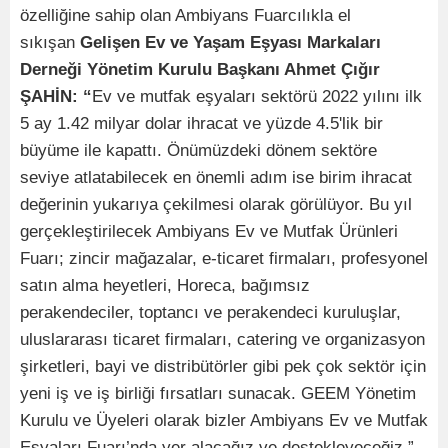
özelliğine sahip olan Ambiyans Fuarcılıkla el
sıkışan
Gelişen Ev ve Yaşam Eşyası Markaları
Derneği Yönetim Kurulu Başkanı Ahmet Çığır
ŞAHİN: “
Ev ve mutfak eşyaları sektörü 2022 yılını ilk
5 ay 1.42 milyar dolar ihracat ve yüzde 4.5'lik bir
büyüme ile kapattı. Önümüzdeki dönem sektöre
seviye atlatabilecek en önemli adım ise birim ihracat
değerinin yukarıya çekilmesi olarak görülüyor. Bu yıl
gerçekleştirilecek Ambiyans Ev ve Mutfak Ürünleri
Fuarı; zincir mağazalar, e-ticaret firmaları, profesyonel
satın alma heyetleri, Horeca, bağımsız
perakendeciler, toptancı ve perakendeci kuruluşlar,
uluslararası ticaret firmaları, catering ve organizasyon
şirketleri, bayi ve distribütörler gibi pek çok sektör için
yeni iş ve iş birliği fırsatları sunacak. GEEM Yönetim
Kurulu ve Üyeleri olarak bizler Ambiyans Ev ve Mutfak
Eşyaları Fuarı’nda yer alacağız ve destekleyeceğiz.”