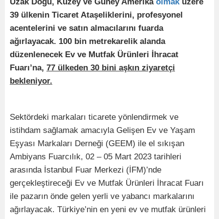
Uzak Doğu, Kuzey ve Güney Amerika
olmak
üzere
39 ülkenin Ticaret Ataşeliklerini, profesyonel
acentelerini ve satın almacılarını fuarda
ağırlayacak. 100 bin metrekarelik alanda
düzenlenecek Ev ve Mutfak Ürünleri İhracat
Fuarı’na,
77 ülkeden 30 bini aşkın ziyaretçi
bekleniyor.
Sektördeki markaları ticarete yönlendirmek ve
istihdam sağlamak amacıyla Gelişen Ev ve Yaşam
Eşyası Markaları Derneği (GEEM) ile el sıkışan
Ambiyans Fuarcılık, 02 – 05 Mart 2023 tarihleri
arasında İstanbul Fuar Merkezi (İFM)’nde
gerçekleştireceği Ev ve Mutfak Ürünleri İhracat Fuarı
ile pazarın önde gelen yerli ve yabancı markalarını
ağırlayacak. Türkiye’nin en yeni ev ve mutfak ürünleri