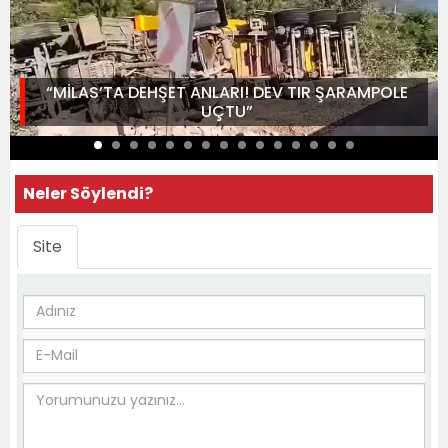
“MİLAS’TA DEHŞET ANLARI! DEV TIR ŞARAMPOLE
UÇTU”
Neler Söylendi?
Site