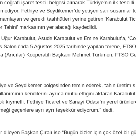
rafi işaret tescil belgesi alınarak Türkiye’nin ilk tescilli t
 ediyor. Fethiye ve Seydikemer’de yetişen sarı susamlar topl
amamlayan ve gerekli taahhütleri yerine getiren ‘Karabulut Tic
 Tahini’ markasının yer alacağı kaydedildi.
, Uğur Karabulut, Asude Karabulut ve Emine Karabulut’a, ‘Co
s Salonu’nda 5 Ağustos 2025 tarihinde yapılan törene, FT
 (Arıcılar) Kooperatifi Başkanı Mehmet Türkmen, FTSO Gen
hiye ve Seydikemer bölgesinden temin ederek, tahin üretim sü
anımının kendilerini ayrıca mutlu ettiğini aktaran Karabulut,
k kıymetli. Fethiye Ticaret ve Sanayi Odası’nı yerel ürünler
eği geçenlere ayrı ayrı teşekkür ediyorum.” dedi.
r dileyen Başkan Çıralı ise “Bugün bizler için çok özel bir gün