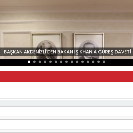
BAŞKAN AKDENİZLİ'DEN BAKAN IŞIKHAN'A GÜREŞ DAVETİ