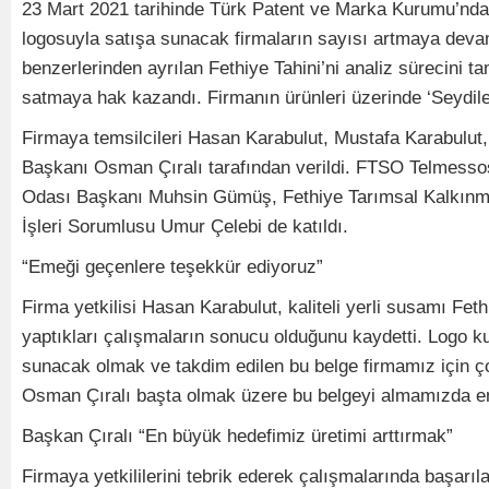
23 Mart 2021 tarihinde Türk Patent ve Marka Kurumu’ndan coğ
logosuyla satışa sunacak firmaların sayısı artmaya devam
benzerlerinden ayrılan Fethiye Tahini’ni analiz sürecini t
satmaya hak kazandı. Firmanın ürünleri üzerinde ‘Seydiler
Firmaya temsilcileri Hasan Karabulut, Mustafa Karabulut
Başkanı Osman Çıralı tarafından verildi. FTSO Telmesso
Odası Başkanı Muhsin Gümüş, Fethiye Tarımsal Kalkınma
İşleri Sorumlusu Umur Çelebi de katıldı.
“Emeği geçenlere teşekkür ediyoruz”
Firma yetkilisi Hasan Karabulut, kaliteli yerli susamı Fet
yaptıkları çalışmaların sonucu olduğunu kaydetti. Logo kull
sunacak olmak ve takdim edilen bu belge firmamız için ço
Osman Çıralı başta olmak üzere bu belgeyi almamızda em
Başkan Çıralı “En büyük hedefimiz üretimi arttırmak”
Firmaya yetkililerini tebrik ederek çalışmalarında başarıla