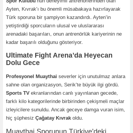
Spor Kulübü
’nün deneyimli antrenörlerinden olan
Ayten, Kıvrak’ı bu önemli müsabakaya hazırlayarak
Türk sporuna bir şampiyon kazandırdı. Ayten’in
yetiştirdiği sporcuların ulusal ve uluslararası
arenadaki başarıları, onun antrenörlük kariyerinin ne
kadar başarılı olduğunu gösteriyor.
Ultimate Fight Arena’da Heyecan
Dolu Gece
Profesyonel Muaythai
severler için unutulmaz anlara
sahne olan organizasyon, Serik’te büyük ilgi gördü.
Sports TV
ekranlarından canlı yayınlanan gecede,
farklı kilo kategorilerinde birbirinden çekişmeli maçlar
izleyicilere sunuldu. Ancak geceye damga vuran isim,
hiç şüphesiz
Çağatay Kıvrak
oldu.
Muaythai Sporunun Türkiye’deki