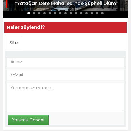
“Yatağan Dere Mahallesi’nde Şüpheli Ölüm”
Neler Söylendi?
Site