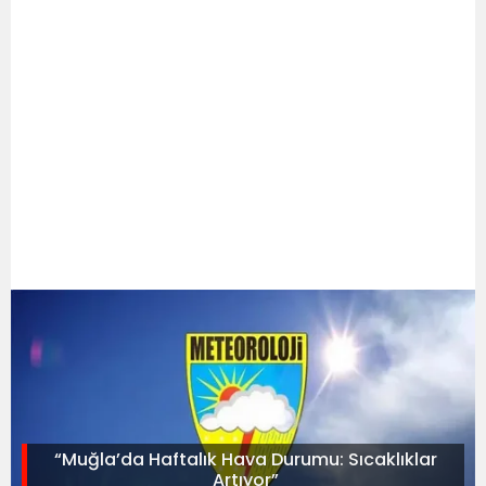
“Muğla’da Haftalık Hava Durumu: Sıcaklıklar
Artıyor”