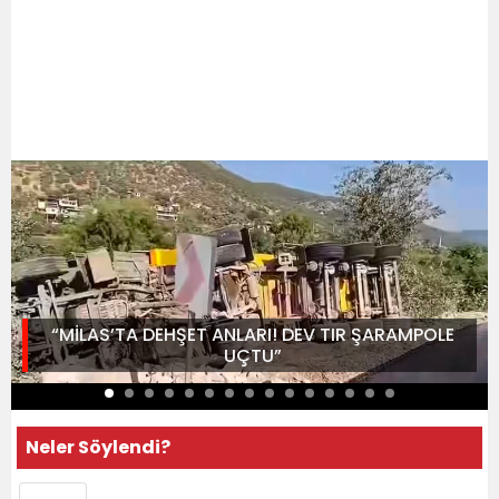
“MİLAS’TA DEHŞET ANLARI! DEV TIR ŞARAMPOLE
UÇTU”
Neler Söylendi?